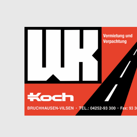
Tel.: 04252 / 93 30 40
Gewerblicher Handel Vermietung Minibagger und Radlade
Immobilienverwaltung