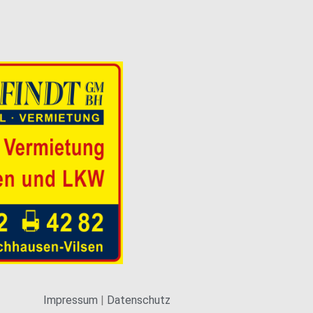
 30 0
aschinen & LKW
mietung von Baumaschinen & LKW
Impressum
|
Datenschutz