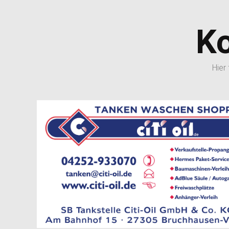
K
Hier
immer gerne zur Verfügung.
wählen. Wenn Sie Fragen haben oder Hilfe brauchen, unser Tea
können Sie zwischen vier verschieden Programmen plus Zu
Sie eine großes Auswahl an verschiedenen Produkten. Bei de
Ob Tanken, Waschen oder Shoppen. Bei uns sind Sie richtig. Im