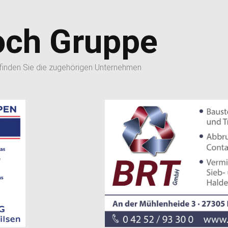
och Gruppe
 finden Sie die zugehörigen Unternehmen
Tel.: 0 42 52 / 93
Vermietung
m steht Ihnen
Abbrucharbeiten und Containerdienst so
satzwäsche
r Autowäsche
Transporte
 Shop finden
Baustoff-Recyclin