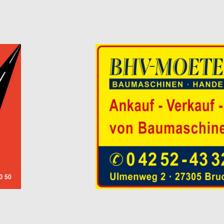
Tel.: 0 42 52 / 93
r 1m^3
Ankauf - Verkauf von Baum
Ankauf - Verkauf - Vermietung Langzeitver